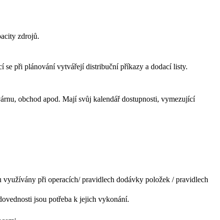
acity zdrojů.
 se při plánování vytvářejí distribuční příkazy a dodací listy.
ovárnu, obchod apod. Mají svůj kalendář dostupnosti, vymezující
ou využívány při operacích/ pravidlech dodávky položek / pravidlech
é dovednosti jsou potřeba k jejich vykonání.