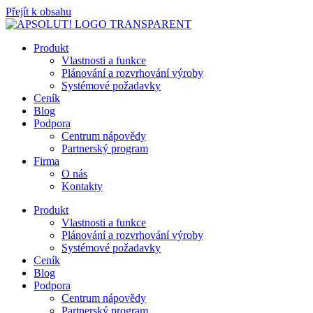
Přejít k obsahu
Produkt
Vlastnosti a funkce
Plánování a rozvrhování výroby
Systémové požadavky
Ceník
Blog
Podpora
Centrum nápovědy
Partnerský program
Firma
O nás
Kontakty
Produkt
Vlastnosti a funkce
Plánování a rozvrhování výroby
Systémové požadavky
Ceník
Blog
Podpora
Centrum nápovědy
Partnerský program