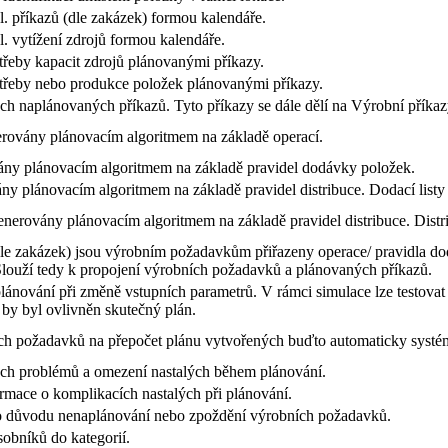
. příkazů (dle zakázek) formou kalendáře.
. vytížení zdrojů formou kalendáře.
třeby kapacit zdrojů plánovanými příkazy.
otřeby nebo produkce položek plánovanými příkazy.
h naplánovaných příkazů. Tyto příkazy se dále dělí na Výrobní příkazy
rovány plánovacím algoritmem na základě operací.
ny plánovacím algoritmem na základě pravidel dodávky položek.
ány plánovacím algoritmem na základě pravidel distribuce. Dodací list
enerovány plánovacím algoritmem na základě pravidel distribuce. Distri
dle zakázek) jsou výrobním požadavkům přiřazeny operace/ pravidla dod
louží tedy k propojení výrobních požadavků a plánovaných příkazů.
lánování při změně vstupních parametrů. V rámci simulace lze testovat 
ž by byl ovlivněn skutečný plán.
ch požadavků na přepočet plánu vytvořených buďto automaticky systé
ch problémů a omezení nastalých během plánování.
rmace o komplikacích nastalých při plánování.
 o důvodu nenaplánování nebo zpoždění výrobních požadavků.
ásobníků do kategorií.