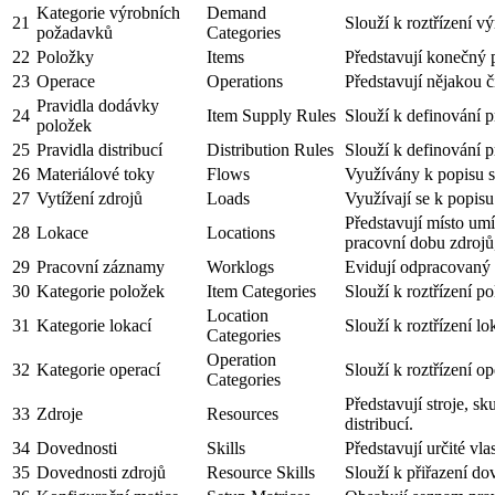
Kategorie výrobních
Demand
21
Slouží k roztřízení v
požadavků
Categories
22
Položky
Items
Představují konečný 
23
Operace
Operations
Představují nějakou č
Pravidla dodávky
24
Item Supply Rules
Slouží k definování p
položek
25
Pravidla distribucí
Distribution Rules
Slouží k definování pr
26
Materiálové toky
Flows
Využívány k popisu 
27
Vytížení zdrojů
Loads
Využívají se k popisu
Představují místo umí
28
Lokace
Locations
pracovní dobu zdrojů,
29
Pracovní záznamy
Worklogs
Evidují odpracovaný 
30
Kategorie položek
Item Categories
Slouží k roztřízení po
Location
31
Kategorie lokací
Slouží k roztřízení lo
Categories
Operation
32
Kategorie operací
Slouží k roztřízení op
Categories
Představují stroje, s
33
Zdroje
Resources
distribucí.
34
Dovednosti
Skills
Představují určité vla
35
Dovednosti zdrojů
Resource Skills
Slouží k přiřazení d