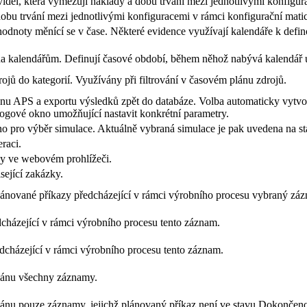
idel, která vymezují náklady a dobu trvání mezi jednotlivými konfigur
obu trvání mezi jednotlivými konfiguracemi v rámci konfigurační matic
hodnoty měnící se v čase. Některé evidence využívají kalendáře k defi
na kalendářům. Definují časové období, během něhož nabývá kalendář ur
drojů do kategorií. Využívány při filtrování v časovém plánu zdrojů.
lánu APS a exportu výsledků zpět do databáze. Volba automaticky vytvo
ogové okno umožňující nastavit konkrétní parametry.
o pro výběr simulace. Aktuálně vybraná simulace je pak uvedena na s
eraci.
y ve webovém prohlížeči.
sející zakázky.
ánované příkazy předcházející v rámci výrobního procesu vybraný zá
cházející v rámci výrobního procesu tento záznam.
dcházející v rámci výrobního procesu tento záznam.
lánu všechny záznamy.
ánu pouze záznamy, jejichž plánovaný příkaz není ve stavu Dokončen