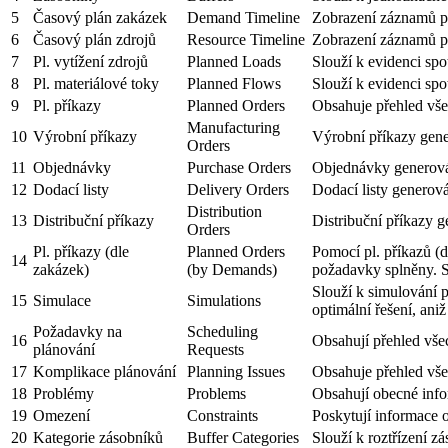
5
Časový plán zakázek
Demand Timeline
Zobrazení záznamů pl
6
Časový plán zdrojů
Resource Timeline
Zobrazení záznamů pl
7
Pl. vytížení zdrojů
Planned Loads
Slouží k evidenci spo
8
Pl. materiálové toky
Planned Flows
Slouží k evidenci sp
9
Pl. příkazy
Planned Orders
Obsahuje přehled všec
Manufacturing
10
Výrobní příkazy
Výrobní příkazy gene
Orders
11
Objednávky
Purchase Orders
Objednávky generová
12
Dodací listy
Delivery Orders
Dodací listy generov
Distribution
13
Distribuční příkazy
Distribuční příkazy g
Orders
Pl. příkazy (dle
Planned Orders
Pomocí pl. příkazů (
14
zakázek)
(by Demands)
požadavky splněny. S
Slouží k simulování p
15
Simulace
Simulations
optimální řešení, ani
Požadavky na
Scheduling
16
Obsahují přehled vše
plánování
Requests
17
Komplikace plánování
Planning Issues
Obsahuje přehled vše
18
Problémy
Problems
Obsahují obecné info
19
Omezení
Constraints
Poskytují informace
20
Kategorie zásobníků
Buffer Categories
Slouží k roztřízení z