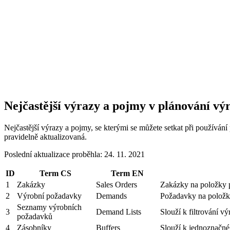
Nejčastější výrazy a pojmy v plánování vý
Nejčastější výrazy a pojmy, se kterými se můžete setkat při použív
pravidelně aktualizovaná.
Poslední aktualizace proběhla: 24. 11. 2021
ID
Term CS
Term EN
1
Zakázky
Sales Orders
Zakázky na položky 
2
Výrobní požadavky
Demands
Požadavky na položky
Seznamy výrobních
3
Demand Lists
Slouží k filtrování 
požadavků
4
Zásobníky
Buffers
Slouží k jednoznačné 