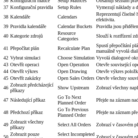
36
Konfigurační matice
Setup Matrices
Obsahují seznam prav
37
Konfigurační pravidla
Setup Rules
Vymezují náklady a d
Reprezentují číselné 
38
Kalendáře
Calendars
efektivita.
39
Pravidla kalendáře
Calendar Buckets
Pravidla jsou přiděle
Resource
40
Kategorie zdrojů
Slouží k roztřízení z
Categories
Spustí přepočítání p
41
Přepočítat plán
Recalculate Plan
manuálně vyvolá dial
42
Vybrat simulaci
Choose Simulation
Vyvolá dialogové okn
43
Otevřít operaci
Open Operation
Otevře související op
44
Otevřít výkres
Open Drawing
Otevře výkres položk
45
Otevřít zakázky
Open Sales Orders
Otevře všechny souvi
Zobrazit předcházející
46
Show Upstream
Zobrazí všechny napl
příkazy
Go To Next
47
Následující příkaz
Přejde na záznam nad
Planned Order
Go To Previous
48
Předchozí příkaz
Přejde na záznam pře
Planned Order
Zobrazit všechny
49
Select All Orders
Zobrazí v časovém p
příkazy
Zobrazit pouze
Select Incompleted
50
Zobrazí v časovém pl