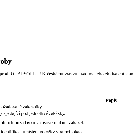
roby
ání produktu APSOLUT! K českému výrazu uvádíme jeho ekvivalent v ang
Popis
požadované zákazníky.
 spadající pod jednotlivé zakázky.
výrobních požadavků v časovém plánu zakázek.
identifikaci umístění položky v rámci lokace.