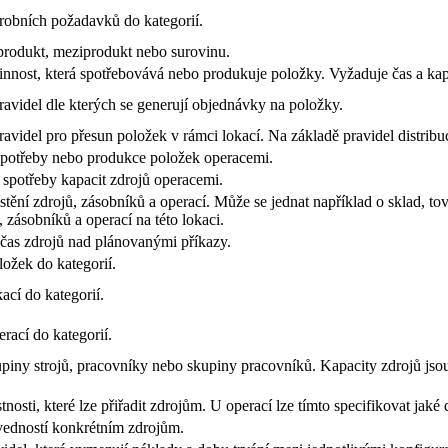
ýrobních požadavků do kategorií.
produkt, meziprodukt nebo surovinu.
innost, která spotřebovává nebo produkuje položky. Vyžaduje čas a kap
ravidel dle kterých se generují objednávky na položky.
avidel pro přesun položek v rámci lokací. Na základě pravidel distribucí
spotřeby nebo produkce položek operacemi.
 spotřeby kapacit zdrojů operacemi.
stění zdrojů, zásobníků a operací. Může se jednat například o sklad, t
 zásobníků a operací na této lokaci.
čas zdrojů nad plánovanými příkazy.
ložek do kategorií.
kací do kategorií.
erací do kategorií.
kupiny strojů, pracovníky nebo skupiny pracovníků. Kapacity zdrojů js
stnosti, které lze přiřadit zdrojům. U operací lze tímto specifikovat jak
ovedností konkrétním zdrojům.