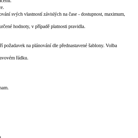
acemi.
e.
nování svých vlastností závislých na čase - dostupnost, maximum,
čené hodnoty, v případě platnosti pravidla.
ří požadavek na plánování dle přednastavené šablony. Volba
tavovém řádku.
znam.
o.